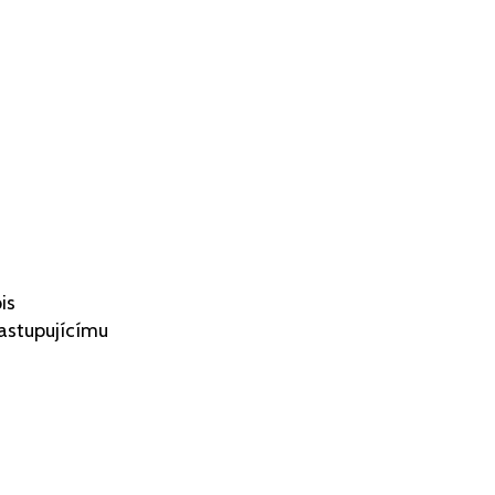
is
zastupujícímu