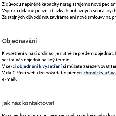
Z důvodu naplněné kapacity neregistrujeme nové pacien
Výjimku děláme pouze u blízkých příbuzných současných pa
Ze stejných důvodů neuzavíráme ani nové smlouvy na pr
Objednávání
K vyšetření v naší ordinaci je nutné se předem objednat.
sestra Vás objedná na jiný termín.
V sekci
objednání k vyšetření
si můžete zarezervovat te
V další části webu lze požádat o předpis
chronicky užív
e-mailu.
Jak nás kontaktovat
Pro objednání termínu vyšetření nebo předpisu léků dopo