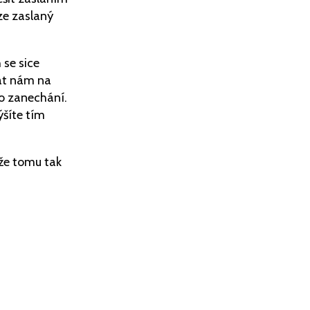
lze zaslaný
 se sice
at nám na
o zanechání.
šíte tím
 že tomu tak