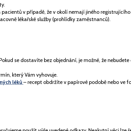
ty.
cientů v případě, že v okolí nemají jiného registrujícího 
acovně lékařské služby (prohlídky zaměstnanců).
 Pokud se dostavíte bez objednání, je možné, že nebudete 
rmín, který Vám vyhovuje.
aných léků
– recept obdržíte v papírové podobě nebo ve 
ručujeme použít výše uvedené odkazy. Neakutní věci lze ř