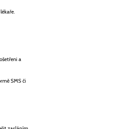
lékaře.
ošetřeni a
formě SMS či
ešit zasláním