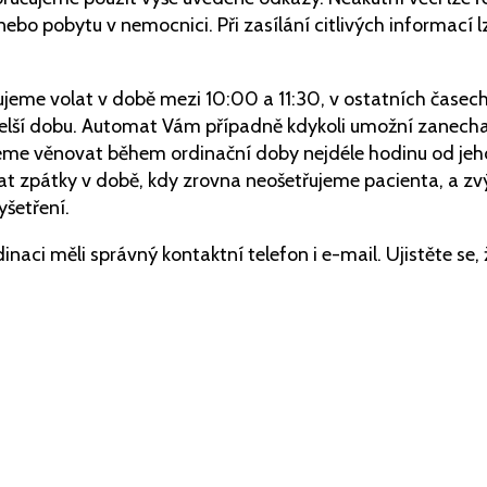
í nebo pobytu v nemocnici. Při zasílání citlivých informací 
jeme volat v době mezi 10:00 a 11:30, v ostatních časech
 delší dobu. Automat Vám případně kdykoli umožní zanech
deme věnovat během ordinační doby nejdéle hodinu od jeh
 zpátky v době, kdy zrovna neošetřujeme pacienta, a zvý
šetření.
naci měli správný kontaktní telefon i e-mail. Ujistěte se,