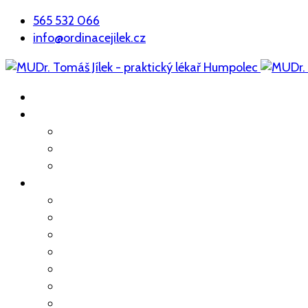
565 532 066
info@ordinacejilek.cz
ÚVOD
O NÁS
Náš tým
Poskytovaná péče
Kde nás najdete
PRAKTICKÉ INFO
Odběry
Preventivní prohlídky
Prohlídky zaměstnanců
Pracovní neschopnost
Přeprava sanitou
Očkování
Předoperační vyšetření