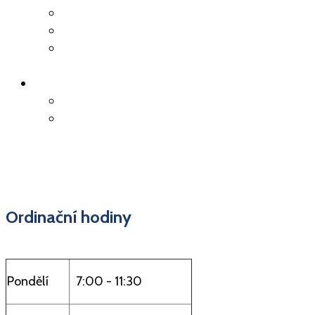
Kolonoskopie
Důležité kontakty
Deníček z doby
koronaviru
ON-LINE OBJEDNÁNÍ
Objednání k vyšetření
Objednání receptu
Ordinační hodiny
Pondělí
7:00 - 11:30