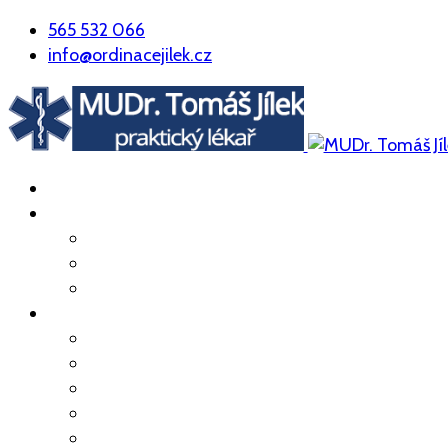
565 532 066
info@ordinacejilek.cz
ÚVOD
O NÁS
Náš tým
Poskytovaná péče
Kde nás najdete
PRAKTICKÉ INFO
Odběry
Preventivní prohlídky
Prohlídky zaměstnanců
Pracovní neschopnost
Přeprava sanitou