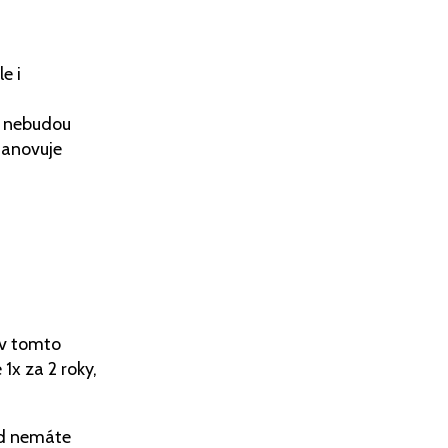
e i
h nebudou
tanovuje
 v tomto
1x za 2 roky,
ud nemáte