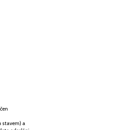
rčen
m stavem) a