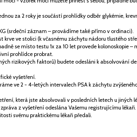
ení moči - vzorek moči můžete přinést s sebou, případně bu
jednou za 2 roky je součástí prohlídky odběr glykémie, krev
 EKG (srdeční záznam – provádíme také přímo v ordinaci).
st krve ve stolici (k včasnému záchytu nádoru tlustého stř
padně se místo testu 1x za 10 let provede kolonoskopie – 
ivní prohlídce probrat.
iných rizikových faktorů) budete odesláni k absolvování d
ické vyšetření.
íráme ve 2 - 4-letých intervalech PSA k záchytu zvýšeného
ření, která jste absolvovali v posledních letech u jiných l
 zpráva z vyšetření odeslána Vašemu registrujícímu lékaři
ežitosti svému praktickému lékaři předali.