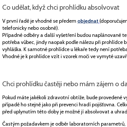
Co udělat, když chci prohlídku absolvovat
V první řadě je vhodné se předem
objednat
(doporučujem
telefonicky nebo osobně).
Případné odběry a další vyšetření budou naplánované tep
potřeba vůbec, jindy naopak podle nálezu při prohlídce 
vyhláška. K samotné prohlídce u lékaře tedy není potřeb
Vhodné je k prohlídce vzít i vzorek moči ve vymyté uzav
Chci prohlídku častěji nebo mám zájem o da
Pokud máte jakékoli zdravotní obtíže, bude provedené vy
případě ho stejně jako při prevenci hradí pojišťovna. Celk
před uplynutím této doby je možné jí absolvovat a uhrad
Častým požadavkem je odběr laboratorních parametrů, k