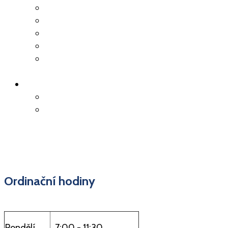
Očkování
Předoperační vyšetření
Kolonoskopie
Důležité kontakty
Deníček z doby
koronaviru
ON-LINE OBJEDNÁNÍ
Objednání k vyšetření
Objednání receptu
Ordinační hodiny
Pondělí
7:00 - 11:30