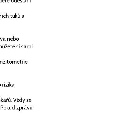
dete odesláni
ních tuků a
eva nebo
můžete si sami
enzitometrie
 rizika
ékařů. Vždy se
. Pokud zprávu