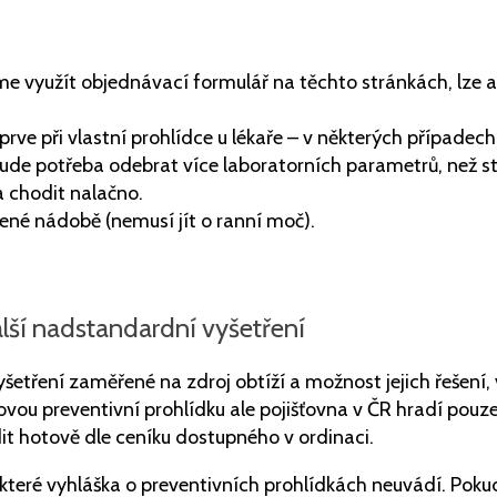
e využít objednávací formulář na těchto stránkách, lze al
rve při vlastní prohlídce u lékaře – v některých případec
bude potřeba odebrat více laboratorních parametrů, než s
a chodit nalačno.
řené nádobě (nemusí jít o ranní moč).
lší nadstandardní vyšetření
šetření zaměřené na zdroj obtíží a možnost jejich řešení,
ovou preventivní prohlídku ale pojišťovna v ČR hradí pouze 
it hotově dle ceníku dostupného v ordinaci.
teré vyhláška o preventivních prohlídkách neuvádí. Pok