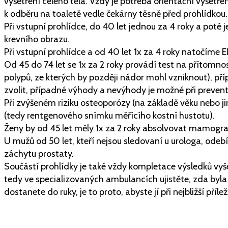
vyšetření celého těla. Vždy je potřeba orientační vyšetř
k odběru na toaletě vedle čekárny těsně před prohlídkou.
Při vstupní prohlídce, do 40 let jednou za 4 roky a poté 
krevního obrazu.
Při vstupní prohlídce a od 40 let 1x za 4 roky natočíme
Od 45 do 74 let se 1x za 2 roky provádí test na přítomno
polypů, ze kterých by později nádor mohl vzniknout), pří
zvolit, případné výhody a nevýhody je možné při prevent
Při zvýšeném riziku osteoporózy (na základě věku nebo j
(tedy rentgenového snímku měřícího kostní hustotu).
Ženy by od 45 let měly 1x za 2 roky absolvovat mamograf
U mužů od 50 let, kteří nejsou sledovaní u urologa, odeb
záchytu prostaty.
Součástí prohlídky je také vždy kompletace výsledků vyšet
tedy ve specializovaných ambulancích ujistěte, zda byla
dostanete do ruky, je to proto, abyste jí při nejbližší příl