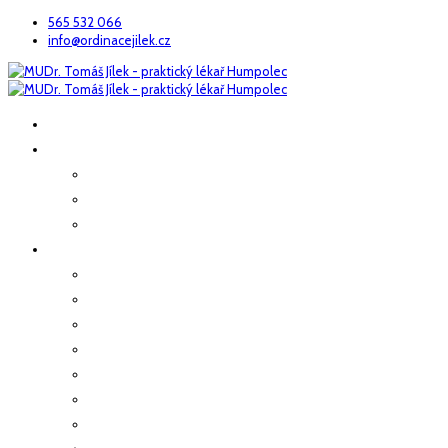
565 532 066
info@ordinacejilek.cz
ÚVOD
O NÁS
Náš tým
Poskytovaná péče
Kde nás najdete
PRAKTICKÉ INFO
Odběry
Preventivní prohlídky
Prohlídky zaměstnanců
Pracovní neschopnost
Přeprava sanitou
Očkování
Předoperační vyšetření