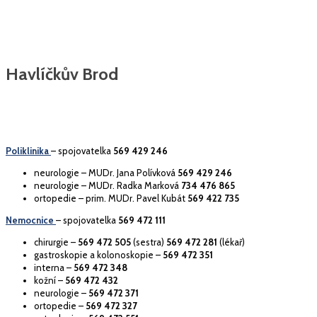
Havlíčkův Brod
Poliklinika
– spojovatelka
569 429 246
neurologie – MUDr. Jana Polívková
569 429 246
neurologie – MUDr. Radka Marková
734 476 865
ortopedie – prim. MUDr. Pavel Kubát
569 422 735
Nemocnice
– spojovatelka
569 472 111
chirurgie –
569 472 505
(sestra)
569 472 281
(lékař)
gastroskopie a kolonoskopie –
569 472 351
interna –
569 472 348
kožní –
569 472 432
neurologie –
569 472 371
ortopedie –
569 472 327