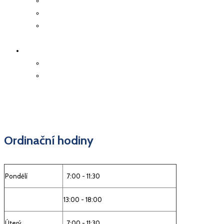
Kolonoskopie
Důležité kontakty
Deníček z doby
koronaviru
ON-LINE OBJEDNÁNÍ
Objednání k vyšetření
Objednání receptu
Ordinační hodiny
Pondělí
7:00 - 11:30
13:00 - 18:00
Úterý
7:00 - 11:30