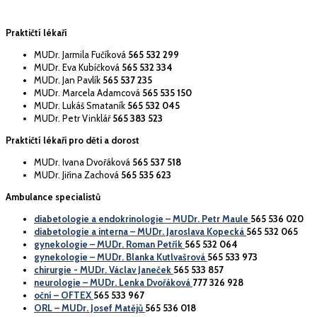
Praktičtí lékaři
MUDr. Jarmila Fučíková
565 532 299
MUDr. Eva Kubíčková
565 532 334
MUDr. Jan Pavlík
565 537 235
MUDr. Marcela Adamcová
565 535 150
MUDr. Lukáš Smataník
565 532 045
MUDr. Petr Vinklář
565 383 523
Praktičtí lékaři pro děti a dorost
MUDr. Ivana Dvořáková
565 537 518
MUDr. Jiřina Zachová
565 535 623
Ambulance specialistů
diabetologie a endokrinologie – MUDr. Petr Maule
565 536 020
diabetologie a interna – MUDr. Jaroslava Kopecká
565 532 065
gynekologie – MUDr. Roman Petřík
565 532 064
gynekologie – MUDr. Blanka Kutlvašrová
565 533 973
chirurgie - MUDr. Václav Janeček
565 533 857
neurologie – MUDr. Lenka Dvořáková
777 326 928
oční – OFTEX
565 533 967
ORL – MUDr. Josef Matějů
565 536 018