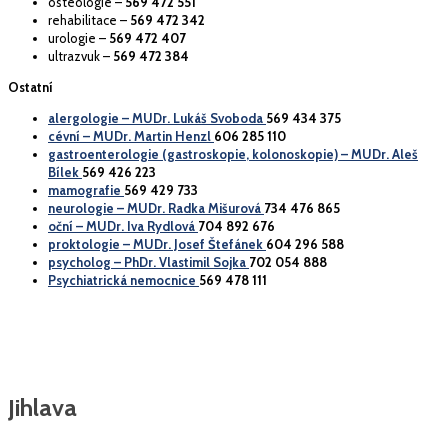
osteologie –
569 472 551
rehabilitace –
569 472 342
urologie –
569 472 407
ultrazvuk –
569 472 384
Ostatní
alergologie – MUDr. Lukáš Svoboda
569 434 375
cévní – MUDr. Martin Henzl
606 285 110
gastroenterologie (gastroskopie, kolonoskopie) – MUDr. Aleš
Bílek
569 426 223
mamografie
569 429 733
neurologie – MUDr. Radka Mišurová
734 476 865
oční – MUDr. Iva Rydlová
704 892 676
proktologie – MUDr. Josef Štefánek
604 296 588
psycholog – PhDr. Vlastimil Sojka
702 054 888
Psychiatrická nemocnice
569 478 111
Jihlava