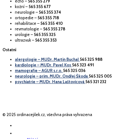
echo –
565 355 279
kožní –
565 355 677
neurologie –
565 355 374
ortopedie –
565 355 718
rehabilitace –
565 355 410
revmatologie –
565 355 278
urologie –
565 355 325
ultrazvuk –
565 355 353
Ostatní
alergologie – MUDr. Martin Buchal
565 325 988
kardiologie – MUDr. Pavel Kos
565 323 491
mamografie – AGUR s.r.o.
565 325 036
neurologie – prim. MUDr. Ondřej Škoda
565 325 005
psychiatrie – MUDr. Hana Laštovicová
565 321 232
© 2025 ordinacejilek.cz, všechna práva vyhrazena
ÚVOD
O NÁS