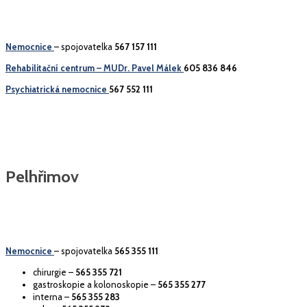
Nemocnice
– spojovatelka
567 157 111
Rehabilitační centrum – MUDr. Pavel Málek
605 836 846
Psychiatrická nemocnice
567 552 111
Pelhřimov
Nemocnice
– spojovatelka
565 355 111
chirurgie –
565 355 721
gastroskopie a kolonoskopie –
565 355 277
interna –
565 355 283