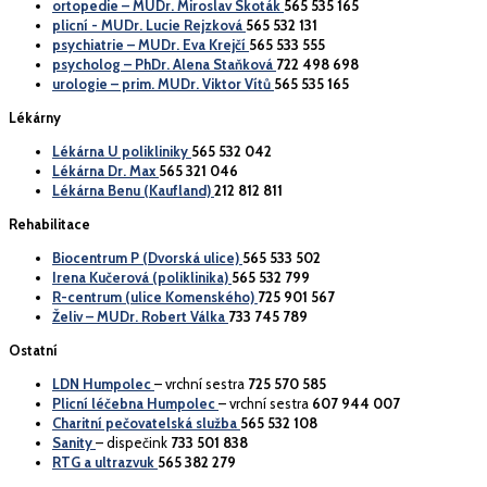
ortopedie – MUDr. Miroslav Skoták
565 535 165
plicní - MUDr. Lucie Rejzková
565 532 131
psychiatrie – MUDr. Eva Krejčí
565 533 555
psycholog – PhDr. Alena Staňková
722 498 698
urologie – prim. MUDr. Viktor Vítů
565 535 165
Lékárny
Lékárna U polikliniky
565 532 042
Lékárna Dr. Max
565 321 046
Lékárna Benu (Kaufland)
212 812 811
Rehabilitace
Biocentrum P (Dvorská ulice)
565 533 502
Irena Kučerová (poliklinika)
565 532 799
R-centrum (ulice Komenského)
725 901 567
Želiv – MUDr. Robert Válka
733 745 789
Ostatní
LDN Humpolec
– vrchní sestra
725 570 585
Plicní léčebna Humpolec
– vrchní sestra
607 944 007
Charitní pečovatelská služba
565 532 108
Sanity
– dispečink
733 501 838
RTG a ultrazvuk
565 382 279