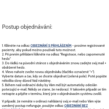
Postup objednávání:
1. Klikněte na odkaz
OBJEDNÁNÍ S PŘIHLÁŠENÍM
- prosíme registrované
pacienty, aby pokud možno používali tuto možnost.
2. Při prvním přihlášení klikněte na odkaz "Registrace, nebo zapomenuté
heslo"
3. Do řádků na původní stránce s objednáváním znovu zadejte svůj mail +
obdržené heslo.
4. Vlevo nahoře zvolte novou objednávku (tlačítko označené "+").
Vyberte datum a čas, kdy se chcete objednat (zelená pole). Poté popište
několika slovy důvod Vaší návštěvy.
5. Během naší ordinační doby by Vám měl být automaticky odeslán
potvrzující e-mail. Někdy se stane, že nedorazí. V takovém případě se tím
netrapte a přijďte v termínu, který jste v objednávacím systému zvolili.
V případě, že nemáte v ordinaci nahlášený svůj e-mail nebo Vám výše
uvedený postup nefunguje, použijte odkaz
OBJEDNÁNÍ BEZ