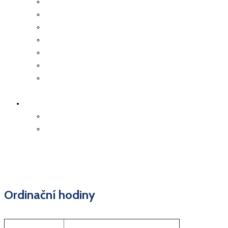
Pracovní neschopnost
Přeprava sanitou
Očkování
Předoperační vyšetření
Kolonoskopie
Důležité kontakty
Deníček z doby
koronaviru
ON-LINE OBJEDNÁNÍ
Objednání k vyšetření
Objednání receptu
Ordinační hodiny