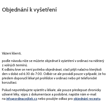
Objednání k vyšetření
Vážení klienti,
podle návodu níže se můžete objednat k vyšetření v ordinaci na některý
z volných termínů.
K odběru krve se není potřeba objednávat, stačí přijít nalačno kterýkoli
den v době od 6:30 do 7:00. Odběr se ale provádí pouze v případě, že ho
předem doporučil lékař při prohlídce v ordinaci nebo při telefonické
konzultaci.
Pokud nepotřebujete vyšetřit u lékaře, ale pouze předepsat chronicky
užívané léky, výpis z dokumentace a podobně, napište nám e-mail
na
info@ordinacejilek.cz
nebo použijte odkaz pro
objednání receptu
.