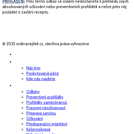
PŘIHLÁŠENÍ
. Přes tento odkaz se ovšem nedostanete k přehledu svých
absolvovaných očkování nebo preventivních prohlídek a nelze přes něj
požádat o zaslání receptu.
© 2025 ordinacejilek.cz, všechna práva vyhrazena
ÚVOD
O NÁS
Náš tým
Poskytovaná péče
Kde nás najdete
PRAKTICKÉ INFO
Odběry
Preventivní prohlídky
Prohlídky zaměstnanců
Pracovní neschopnost
Přeprava sanitou
Očkování
Předoperační vyšetření
Kolonoskopie