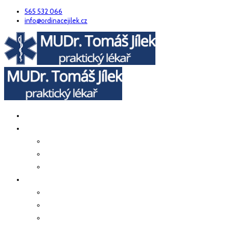
565 532 066
info@ordinacejilek.cz
ÚVOD
O NÁS
Náš tým
Poskytovaná péče
Kde nás najdete
PRAKTICKÉ INFO
Odběry
Preventivní prohlídky
Prohlídky zaměstnanců