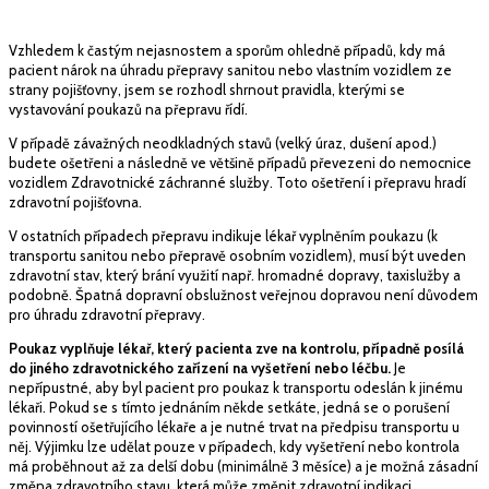
Vzhledem k častým nejasnostem a sporům ohledně případů, kdy má
pacient nárok na úhradu přepravy sanitou nebo vlastním vozidlem ze
strany pojišťovny, jsem se rozhodl shrnout pravidla, kterými se
vystavování poukazů na přepravu řídí.
V případě závažných neodkladných stavů (velký úraz, dušení apod.)
budete ošetřeni a následně ve většině případů převezeni do nemocnice
vozidlem Zdravotnické záchranné služby. Toto ošetření i přepravu hradí
zdravotní pojišťovna.
V ostatních případech přepravu indikuje lékař vyplněním poukazu (k
transportu sanitou nebo přepravě osobním vozidlem), musí být uveden
zdravotní stav, který brání využití např. hromadné dopravy, taxislužby a
podobně. Špatná dopravní obslužnost veřejnou dopravou není důvodem
pro úhradu zdravotní přepravy.
Poukaz vyplňuje lékař, který pacienta zve na kontrolu, případně posílá
do jiného zdravotnického zařízení na vyšetření nebo léčbu.
Je
nepřípustné, aby byl pacient pro poukaz k transportu odeslán k jinému
lékaři. Pokud se s tímto jednáním někde setkáte, jedná se o porušení
povinností ošetřujícího lékaře a je nutné trvat na předpisu transportu u
něj. Výjimku lze udělat pouze v případech, kdy vyšetření nebo kontrola
má proběhnout až za delší dobu (minimálně 3 měsíce) a je možná zásadní
změna zdravotního stavu, která může změnit zdravotní indikaci