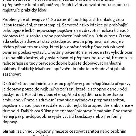
k přepravě – v tomto případě vypíše při trvání zdravotní indikace poukaz
registrující praktický lékař.
Problémy se objevují zvláště u pacientů podstupujících onkologickou
léčbu (ozařování, chemoterapie). Samotné riziko infekce při probíhající
onkologické léčbě nepovažuje pojišťovna za zdravotní indikaci k úhradě
přepravy (ať už sanitou nebo proplacení nákladů na jízdu autem). O tom,
zda celkový zdravotní stav vyžaduje zdravotní přepravu, rozhoduje v
těchto případech onkolog, který je v oprávněných případech zároveň
povinen poukaz vystavit. U většiny pacientů ale nebude stav vyhodnocen
jako natolik závažný, aby byla zdravotní přeprava indikovaná, k chemo- a
radioterapii se tedy pravděpodobně budete dopravovat na vlastní
náklady. Praktický lékař není oprávněn do tohoto rozhodování jakkoli
zasahovat.
Další důležitou podmínkou, kterou pojišťovny podmiňují úhradu přepravy,
je doprava pouze do nejbližšího zařízení, které je schopno danou péči
poskytnout. Pokud tedy budete například dojíždět na ortopedickou
ambulanci v Praze a zdravotní stav bude vyžadovat přepravu sanitou,
pojišťovna uhradí pouze vzdálenost do nejbližší ortopedické ambulance v
Humpolci. Dalších cca 90km pacient hradí přepravní firmě sám. Podstatně
levněji pak pravděpodobně vyjde využití taxislužby nebo jiné formy
dopravy.
Shrnutí:
za úhradu pojišťovny můžete cestovat sanitou nebo osobním