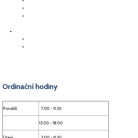
Kolonoskopie
Důležité kontakty
Deníček z doby
koronaviru
ON-LINE OBJEDNÁNÍ
Objednání k vyšetření
Objednání receptu
Ordinační hodiny
Pondělí
7:00 - 11:30
13:00 - 18:00
Úterý
7:00 - 11:30