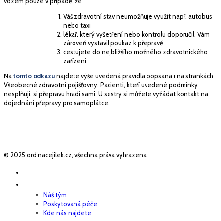
vozem pouze v případě, že
Váš zdravotní stav neumožňuje využít např. autobus
nebo taxi
lékař, který vyšetření nebo kontrolu doporučil, Vám
zároveň vystavil poukaz k přepravě
cestujete do nejbližšího možného zdravotnického
zařízení
Na
tomto odkazu
najdete výše uvedená pravidla popsaná i na stránkách
Všeobecné zdravotní pojišťovny. Pacienti, kteří uvedené podmínky
nesplňují, si přepravu hradí sami. U sestry si můžete vyžádat kontakt na
dojednání přepravy pro samoplátce.
© 2025 ordinacejilek.cz, všechna práva vyhrazena
ÚVOD
O NÁS
Náš tým
Poskytovaná péče
Kde nás najdete