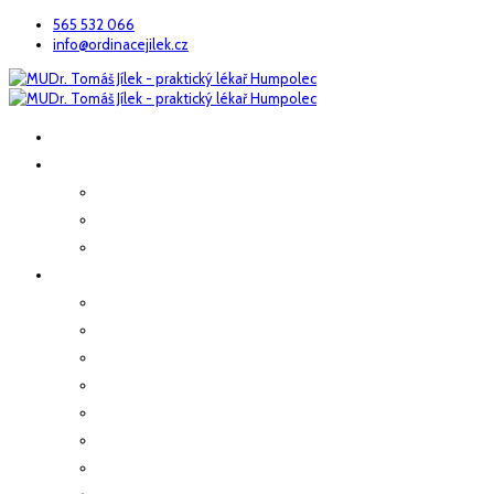
565 532 066
info@ordinacejilek.cz
ÚVOD
O NÁS
Náš tým
Poskytovaná péče
Kde nás najdete
PRAKTICKÉ INFO
Odběry
Preventivní prohlídky
Prohlídky zaměstnanců
Pracovní neschopnost
Přeprava sanitou
Očkování
Předoperační vyšetření